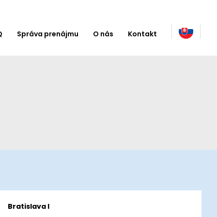
Q
Správa prenájmu
O nás
Kontakt
Bratislava I