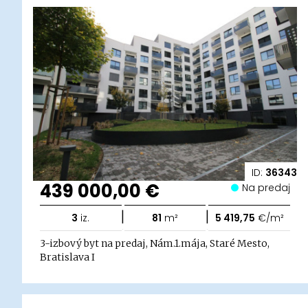
ID:
36343
439 000,00 €
Na predaj
|
|
3
iz.
81
m²
5 419,75
€/m²
3-izbový byt na predaj, Nám.1.mája, Staré Mesto,
Bratislava I