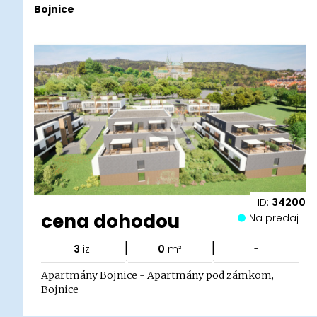
Bojnice
ID:
34200
cena dohodou
Na predaj
|
|
3
iz.
0
m²
-
Apartmány Bojnice - Apartmány pod zámkom,
Bojnice