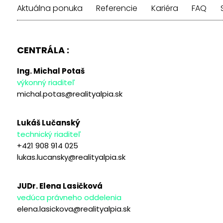
Aktuálna ponuka
Referencie
Kariéra
FAQ
CENTRÁLA :
Ing. Michal Potaš
výkonný riaditeľ
michal.potas@realityalpia.sk
Lukáš Lučanský
technický riaditeľ
+421 908 914 025
lukas.lucansky@realityalpia.sk
JUDr. Elena Lasičková
vedúca právneho oddelenia
elena.lasickova@realityalpia.sk