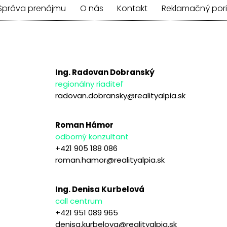
Správa prenájmu
O nás
Kontakt
Reklamačný por
Ing. Radovan Dobranský
regionálny riaditeľ
radovan.dobransky@realityalpia.sk
Roman Hámor
odborný konzultant
+421 905 188 086
roman.hamor@realityalpia.sk
Ing. Denisa Kurbelová
call centrum
+421 951 089 965
denisa.kurbelova@realityalpia.sk