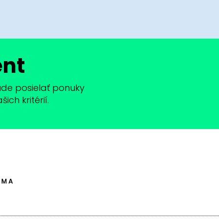
ent
bude posielať ponuky
ch kritérií.