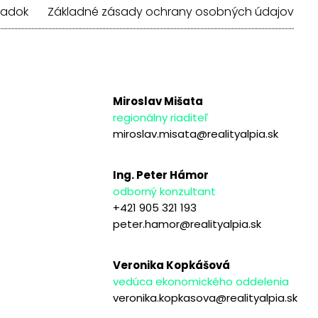
iadok
Základné zásady ochrany osobných údajov
Miroslav Mišata
regionálny riaditeľ
miroslav.misata@realityalpia.sk
Ing. Peter Hámor
odborný konzultant
+421 905 321 193
peter.hamor@realityalpia.sk
Veronika Kopkášová
vedúca ekonomického oddelenia
veronika.kopkasova@realityalpia.sk