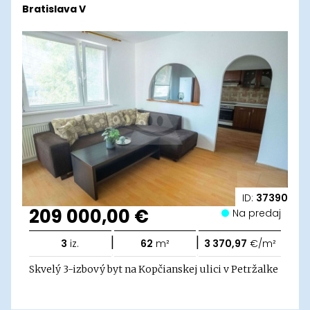
Bratislava V
ID:
37390
209 000,00 €
Na predaj
|
|
3
iz.
62
m²
3 370,97
€/m²
Skvelý 3-izbový byt na Kopčianskej ulici v Petržalke