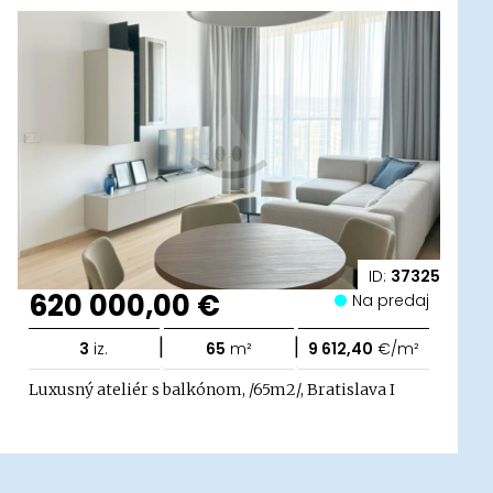
ID:
37325
620 000,00 €
Na predaj
|
|
3
iz.
65
m²
9 612,40
€/m²
Luxusný ateliér s balkónom, /65m2/, Bratislava I