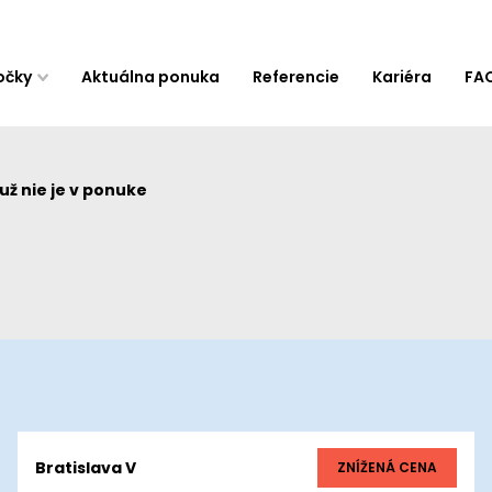
očky
Aktuálna ponuka
Referencie
Kariéra
FA
ž nie je v ponuke
Bratislava V
ZNÍŽENÁ CENA