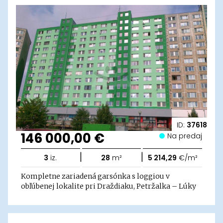
ID:
37618
146 000,00 €
Na predaj
|
|
3
iz.
28
m²
5 214,29
€/m²
Kompletne zariadená garsónka s loggiou v
obľúbenej lokalite pri Draždiaku, Petržalka – Lúky