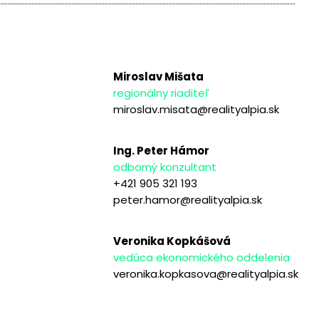
Miroslav Mišata
regionálny riaditeľ
miroslav.misata@realityalpia.sk
Ing. Peter Hámor
odborný konzultant
+421 905 321 193
peter.hamor@realityalpia.sk
Veronika Kopkášová
vedúca ekonomického oddelenia
veronika.kopkasova@realityalpia.sk