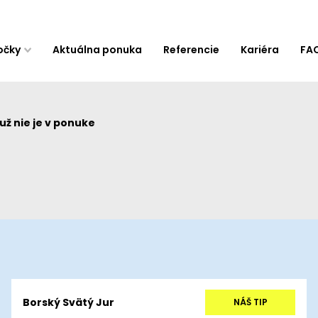
očky
Aktuálna ponuka
Referencie
Kariéra
FA
ž nie je v ponuke
Borský Svätý Jur
NÁŠ TIP