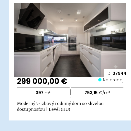
ID:
37944
299 000,00 €
Na predaj
|
397
m²
753,15
€/m²
Moderný 5-izbový rodinný dom so skvelou
dostupnosťou | Levél (HU)