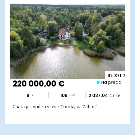
ID:
37117
220 000,00 €
Na predaj
|
|
6
iz.
108
m²
2 037,04
€/m²
Chata pri vode a v lese, Tomky na Záhorí