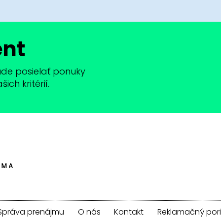
ent
bude posielať ponuky
ch kritérií.
Správa prenájmu
O nás
Kontakt
Reklamačný por