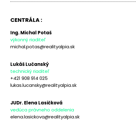
CENTRÁLA :
Ing. Michal Potaš
výkonný riaditeľ
michal.potas@realityalpia.sk
Lukáš Lučanský
technický riaditeľ
+421 908 914 025
lukas.lucansky@realityalpia.sk
JUDr. Elena Lasičková
vedúca právneho oddelenia
elena.lasickova@realityalpia.sk