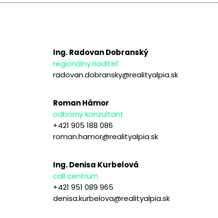
Ing. Radovan Dobranský
regionálny riaditeľ
radovan.dobransky@realityalpia.sk
Roman Hámor
odborný konzultant
+421 905 188 086
roman.hamor@realityalpia.sk
Ing. Denisa Kurbelová
call centrum
+421 951 089 965
denisa.kurbelova@realityalpia.sk