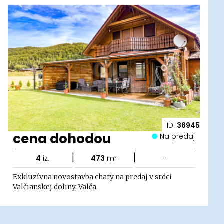
ID:
36945
cena dohodou
Na predaj
|
|
4
iz.
473
m²
-
Exkluzívna novostavba chaty na predaj v srdci
Valčianskej doliny, Valča