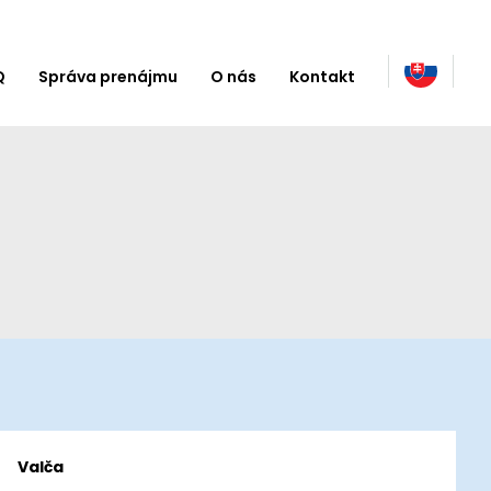
Q
Správa prenájmu
O nás
Kontakt
Valča