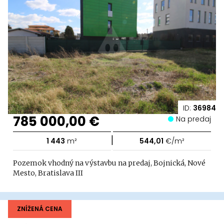
ID:
36984
785 000,00 €
Na predaj
|
1 443
m²
544,01
€/m²
Pozemok vhodný na výstavbu na predaj, Bojnická, Nové
Mesto, Bratislava III
ZNÍŽENÁ CENA