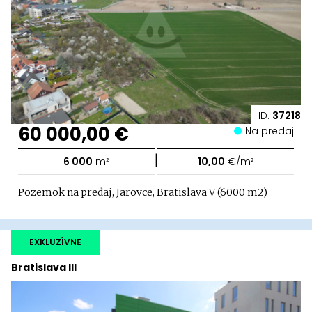
ID:
37218
60 000,00 €
Na predaj
|
6 000
m²
10,00
€/m²
Pozemok na predaj, Jarovce, Bratislava V (6000 m2)
EXKLUZÍVNE
Bratislava III