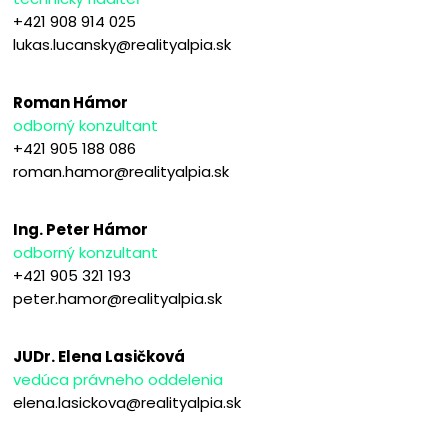
+421 908 914 025
lukas.lucansky@realityalpia.sk
Roman Hámor
odborný konzultant
+421 905 188 086
roman.hamor@realityalpia.sk
Ing. Peter Hámor
odborný konzultant
+421 905 321 193
peter.hamor@realityalpia.sk
JUDr. Elena Lasičková
vedúca právneho oddelenia
elena.lasickova@realityalpia.sk