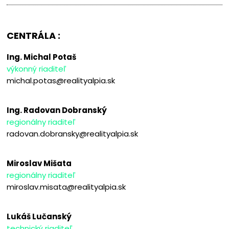
CENTRÁLA :
Ing. Michal Potaš
výkonný riaditeľ
michal.potas@realityalpia.sk
Ing. Radovan Dobranský
regionálny riaditeľ
radovan.dobransky@realityalpia.sk
Miroslav Mišata
regionálny riaditeľ
miroslav.misata@realityalpia.sk
Lukáš Lučanský
technický riaditeľ