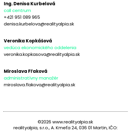
Ing. Denisa Kurbelová
call centrum
+421 951 089 965
denisa.kurbelova@realityalpia.sk
Veronika Kopkášová
vedúca ekonomického oddelenia
veronika.kopkasova@realityalpia.sk
Miroslava Fľaková
administratívny manažér
miroslava.flakova@realityalpia.sk
©2026 www.realityalpia.sk
realityalpia, s.r.o., A. Kmeťa 24, 036 01 Martin, IČO: