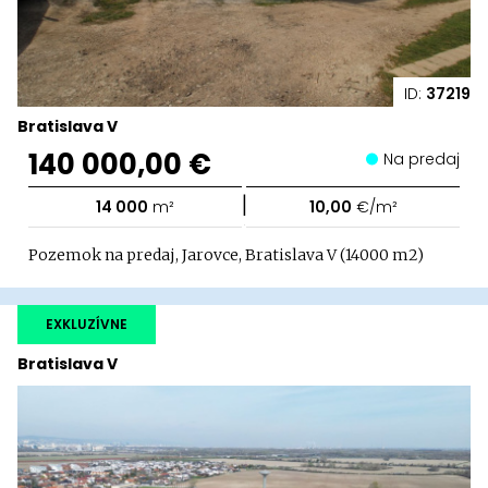
ID:
37219
Bratislava V
140 000,00 €
Na predaj
|
14 000
m²
10,00
€/m²
Pozemok na predaj, Jarovce, Bratislava V (14000 m2)
EXKLUZÍVNE
Bratislava V