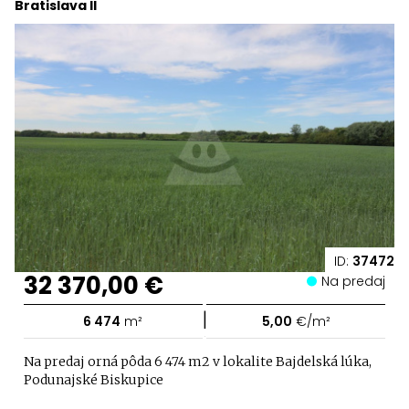
Bratislava II
ID:
37472
32 370,00 €
Na predaj
|
6 474
m²
5,00
€/m²
Na predaj orná pôda 6 474 m2 v lokalite Bajdelská lúka,
Podunajské Biskupice