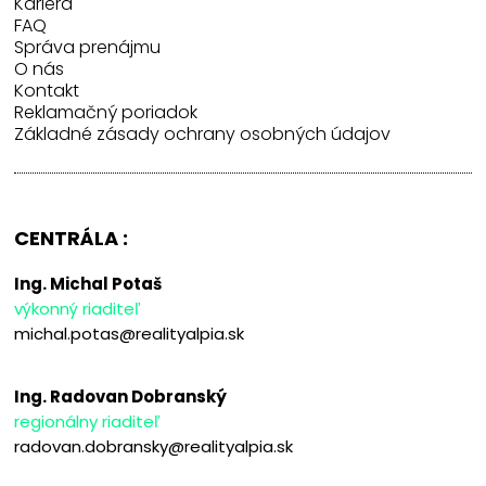
Kariéra
FAQ
Správa prenájmu
O nás
Kontakt
Reklamačný poriadok
Základné zásady ochrany osobných údajov
CENTRÁLA :
Ing. Michal Potaš
výkonný riaditeľ
michal.potas@realityalpia.sk
Ing. Radovan Dobranský
regionálny riaditeľ
radovan.dobransky@realityalpia.sk