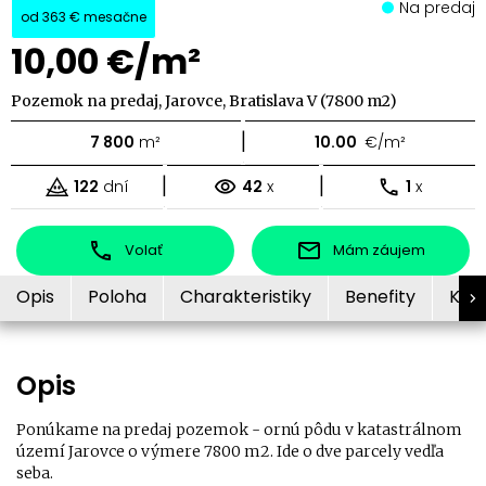
Na predaj
od
363 €
mesačne
10,00 €/m²
Pozemok na predaj, Jarovce, Bratislava V (7800 m2)
|
7 800
m²
10.00
€/m²
|
|
122
dní
42
x
1
x
Volať
Mám záujem
Opis
Poloha
Charakteristiky
Benefity
Kon
Opis
Ponúkame na predaj pozemok - ornú pôdu v katastrálnom
území Jarovce o výmere 7800 m2. Ide o dve parcely vedľa
seba.