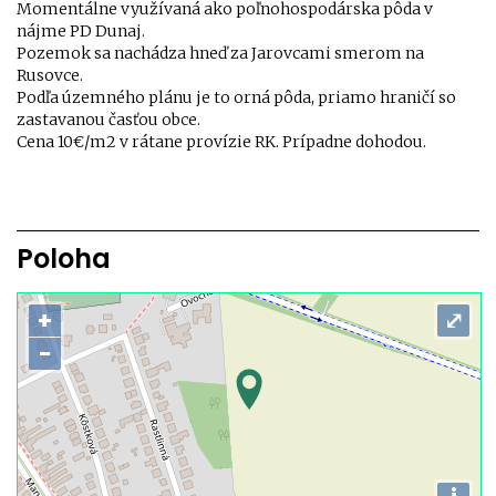
Momentálne využívaná ako poľnohospodárska pôda v
nájme PD Dunaj.
Pozemok sa nachádza hneď za Jarovcami smerom na
Rusovce.
Podľa územného plánu je to orná pôda, priamo hraničí so
zastavanou časťou obce.
Cena 10€/m2 v rátane provízie RK. Prípadne dohodou.
Poloha
+
⤢
−