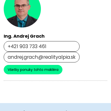
Ing. Andrej Grach
+421 903 733 461
andrej.grach@realityalpia.sk
Všetky ponuky tohto makléra