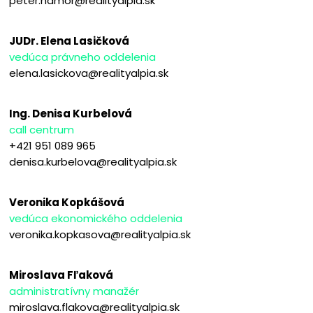
peter.hamor@realityalpia.sk
JUDr. Elena Lasičková
vedúca právneho oddelenia
elena.lasickova@realityalpia.sk
Ing. Denisa Kurbelová
call centrum
+421 951 089 965
denisa.kurbelova@realityalpia.sk
Veronika Kopkášová
vedúca ekonomického oddelenia
veronika.kopkasova@realityalpia.sk
Miroslava Fľaková
administratívny manažér
miroslava.flakova@realityalpia.sk