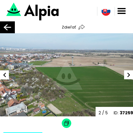
Zdieľať
2
/ 5
ID:
37259