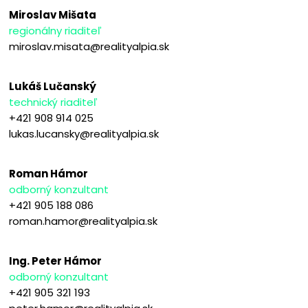
Miroslav Mišata
regionálny riaditeľ
miroslav.misata@realityalpia.sk
Lukáš Lučanský
technický riaditeľ
+421 908 914 025
lukas.lucansky@realityalpia.sk
Roman Hámor
odborný konzultant
+421 905 188 086
roman.hamor@realityalpia.sk
Ing. Peter Hámor
odborný konzultant
+421 905 321 193