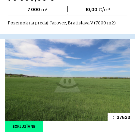
|
7 000
m²
10,00
€/m²
Pozemok na predaj, Jarovce, Bratislava V (7000 m2)
ID:
37533
EXKLUZÍVNE