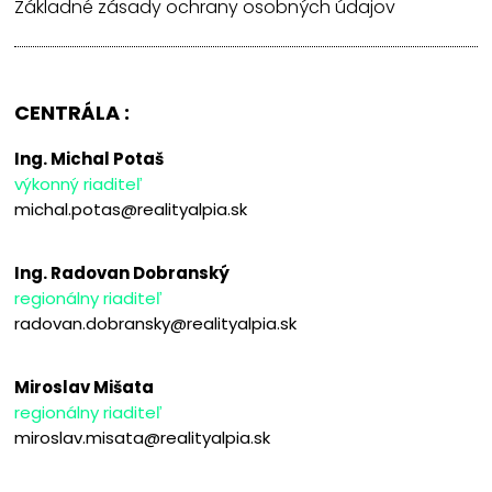
Základné zásady ochrany osobných údajov
CENTRÁLA :
Ing. Michal Potaš
výkonný riaditeľ
michal.potas@realityalpia.sk
Ing. Radovan Dobranský
regionálny riaditeľ
radovan.dobransky@realityalpia.sk
Miroslav Mišata
regionálny riaditeľ
miroslav.misata@realityalpia.sk