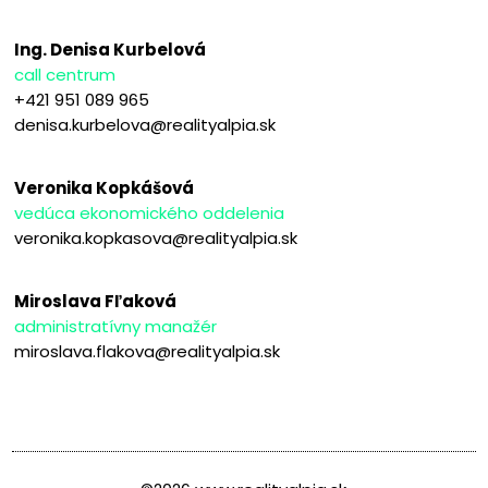
Ing. Denisa Kurbelová
call centrum
+421 951 089 965
denisa.kurbelova@realityalpia.sk
Veronika Kopkášová
vedúca ekonomického oddelenia
veronika.kopkasova@realityalpia.sk
Miroslava Fľaková
administratívny manažér
miroslava.flakova@realityalpia.sk