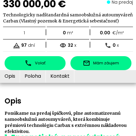
330 000,00 €
Na predaj
Technologicky nadštandardná samoobslužná autoumyváreň
Carbax (Vlastný pozemok & Energetická sebestačnosť)
|
|
1
0
m²
0.00
€/m²
|
|
97
dní
32
x
0
x
Volať
Mám záujem
Opis
Poloha
Kontakt
Opis
Ponúkame na predaj špičkovú, plne automatizovanú
samoobslužnú autoumyváreň, ktorá kombinuje
prémiovú technológiu Carbax s extrémnou nákladovou
efektivitou.