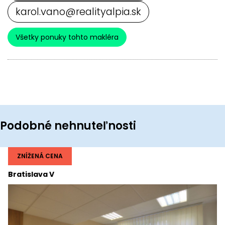
karol.vano@realityalpia.sk
Všetky ponuky tohto makléra
Podobné nehnuteľnosti
ZNÍŽENÁ CENA
Bratislava V