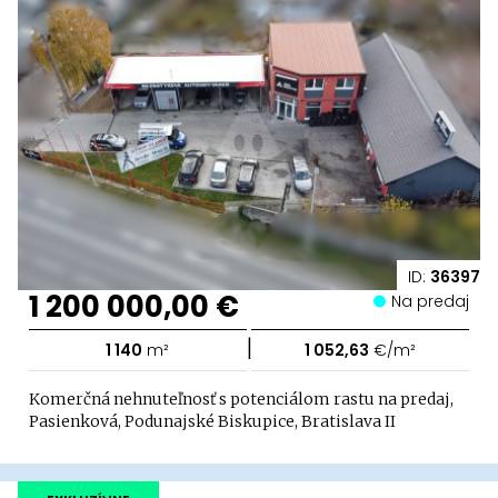
ID:
36397
1 200 000,00 €
Na predaj
|
1 140
m²
1 052,63
€/m²
Komerčná nehnuteľnosť s potenciálom rastu na predaj,
Pasienková, Podunajské Biskupice, Bratislava II