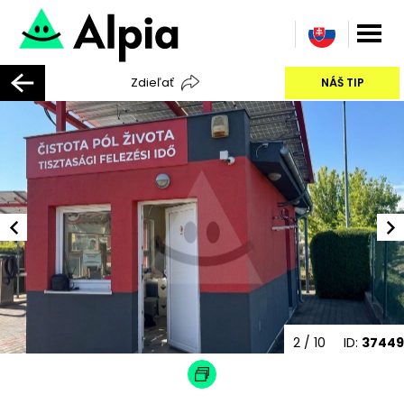
Zdieľať
NÁŠ TIP
2
/ 10
ID:
37449