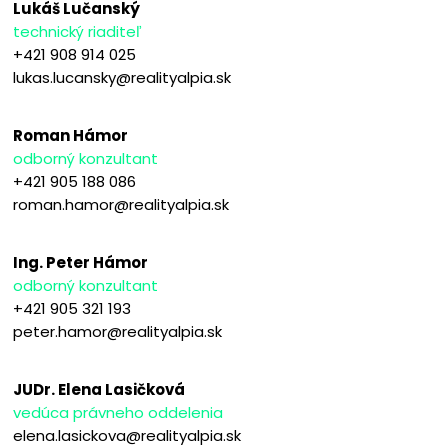
Lukáš Lučanský
technický riaditeľ
+421 908 914 025
lukas.lucansky@realityalpia.sk
Roman Hámor
odborný konzultant
+421 905 188 086
roman.hamor@realityalpia.sk
Ing. Peter Hámor
odborný konzultant
+421 905 321 193
peter.hamor@realityalpia.sk
JUDr. Elena Lasičková
vedúca právneho oddelenia
elena.lasickova@realityalpia.sk