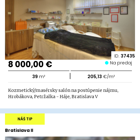
ID:
37435
8 000,00 €
Na predaj
|
39
m²
205,13
€/m²
Kozmetický/masérsky salón na postúpenie nájmu,
Hrobákova, Petržalka - Háje, Bratislava V
NÁŠ TIP
Bratislava II