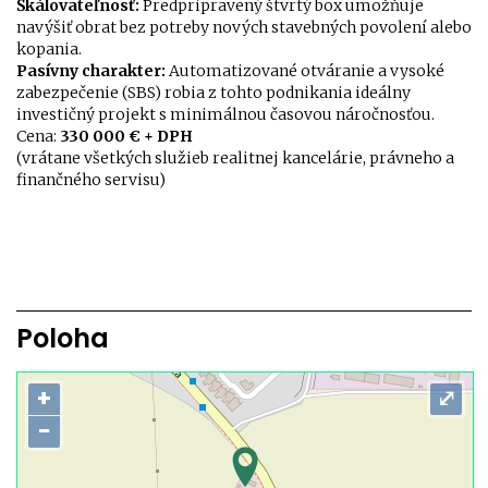
Škálovateľnosť:
Predpripravený štvrtý box umožňuje
navýšiť obrat bez potreby nových stavebných povolení alebo
kopania.
Pasívny charakter:
Automatizované otváranie a vysoké
zabezpečenie (SBS) robia z tohto podnikania ideálny
investičný projekt s minimálnou časovou náročnosťou.
Cena:
330 000 € + DPH
(vrátane všetkých služieb realitnej kancelárie, právneho a
finančného servisu)
Poloha
+
⤢
−