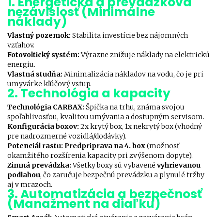
1. Energetická a prevádzková
nezávislosť (Minimálne
náklady)
Vlastný pozemok:
Stabilita investície bez nájomných
vzťahov.
Fotovoltický systém:
Výrazne znižuje náklady na elektrickú
energiu.
Vlastná studňa:
Minimalizácia nákladov na vodu, čo je pri
umyvárke kľúčový vstup.
2. Technológia a kapacity
Technológia CARBAX:
Špička na trhu, známa svojou
spoľahlivosťou, kvalitou umývania a dostupným servisom.
Konfigurácia boxov:
2x krytý box, 1x nekrytý box (vhodný
pre nadrozmerné vozidlá/dodávky).
Potenciál rastu:
Predpriprava na 4. box
(možnosť
okamžitého rozšírenia kapacity pri zvýšenom dopyte).
Zimná prevádzka:
Všetky boxy sú vybavené
vyhrievanou
podlahou
, čo zaručuje bezpečnú prevádzku a plynulé tržby
aj v mrazoch.
3. Automatizácia a bezpečnosť
(Manažment na diaľku)