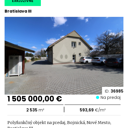
EXKLUZÍVNE
Bratislava III
ID:
36985
1 505 000,00 €
Na predaj
|
2 535
m²
593,69
€/m²
Polyfunkčný objekt na predaj, Bojnická, Nové Mesto,