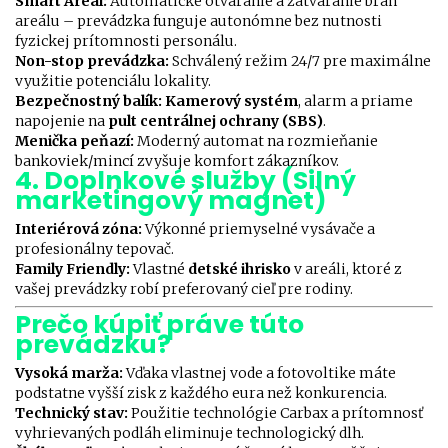
Smart Areál:
Automatické otváranie a zatváranie brán
areálu – prevádzka funguje autonómne bez nutnosti
fyzickej prítomnosti personálu.
Non-stop prevádzka:
Schválený režim 24/7 pre maximálne
využitie potenciálu lokality.
Bezpečnostný balík:
Kamerový systém
, alarm a priame
napojenie na
pult centrálnej ochrany (SBS)
.
Menička peňazí:
Moderný automat na rozmieňanie
bankoviek/mincí zvyšuje komfort zákazníkov.
4. Doplnkové služby (Silný
marketingový magnet)
Interiérová zóna:
Výkonné priemyselné vysávače a
profesionálny tepovač.
Family Friendly:
Vlastné
detské ihrisko
v areáli, ktoré z
vašej prevádzky robí preferovaný cieľ pre rodiny.
Prečo kúpiť práve túto
prevádzku?
Vysoká marža:
Vďaka vlastnej vode a fotovoltike máte
podstatne vyšší zisk z každého eura než konkurencia.
Technický stav:
Použitie technológie Carbax a prítomnosť
vyhrievaných podláh eliminuje technologický dlh.