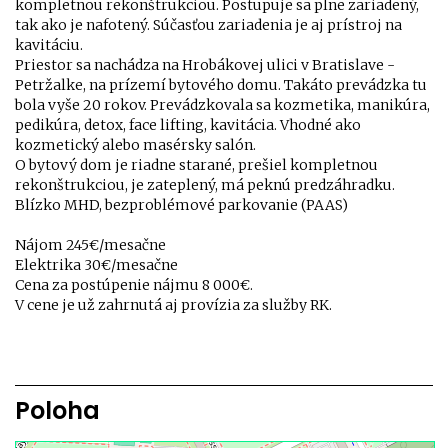
kompletnou rekonštrukciou. Postupuje sa plne zariadený,
tak ako je nafotený. Súčasťou zariadenia je aj prístroj na
kavitáciu.
Priestor sa nachádza na Hrobákovej ulici v Bratislave -
Petržalke, na prízemí bytového domu. Takáto prevádzka tu
bola vyše 20 rokov. Prevádzkovala sa kozmetika, manikúra,
pedikúra, detox, face lifting, kavitácia. Vhodné ako
kozmetický alebo masérsky salón.
O bytový dom je riadne starané, prešiel kompletnou
rekonštrukciou, je zateplený, má peknú predzáhradku.
Blízko MHD, bezproblémové parkovanie (PAAS)
Nájom 245€/mesačne
Elektrika 30€/mesačne
Cena za postúpenie nájmu 8 000€.
V cene je už zahrnutá aj provízia za služby RK.
Poloha