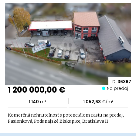
ID:
36397
1 200 000,00 €
Na predaj
|
1 140
m²
1 052,63
€/m²
Komerčná nehnuteľnosť s potenciálom rastu na predaj,
Pasienková, Podunajské Biskupice, Bratislava II