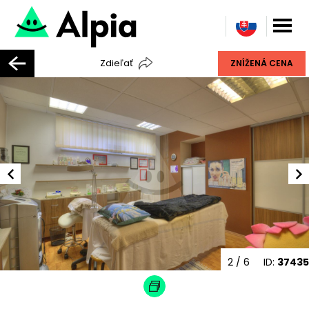
Zdieľať
ZNÍŽENÁ CENA
2
/ 6
ID:
37435