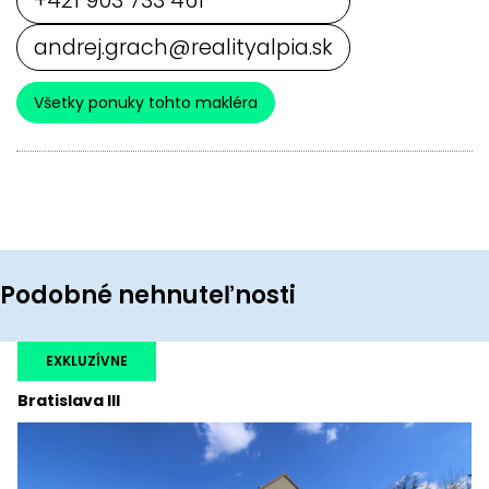
andrej.grach@realityalpia.sk
Všetky ponuky tohto makléra
Podobné nehnuteľnosti
EXKLUZÍVNE
Bratislava III