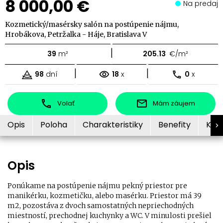
8 000,00 €
Na predaj
Kozmetický/masérsky salón na postúpenie nájmu,
Hrobákova, Petržalka - Háje, Bratislava V
|
39
m²
205.13
€/m²
|
|
98
dní
18
x
0
x
Volať
Mám záujem
Opis
Poloha
Charakteristiky
Benefity
Kon
Opis
Ponúkame na postúpenie nájmu pekný priestor pre
manikérku, kozmetičku, alebo masérku. Priestor má 39
m2, pozostáva z dvoch samostatných nepriechodných
miestností, prechodnej kuchynky a WC. V minulosti prešiel