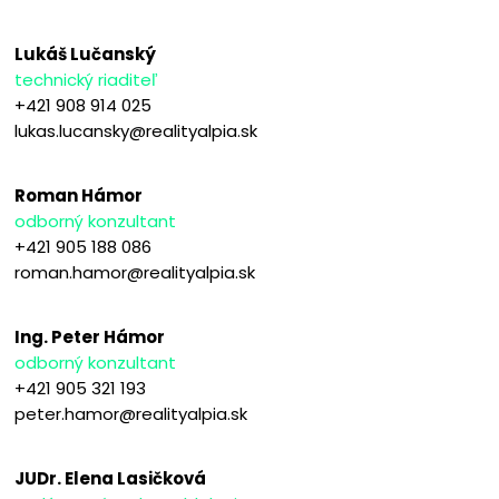
Lukáš Lučanský
technický riaditeľ
+421 908 914 025
lukas.lucansky@realityalpia.sk
Roman Hámor
odborný konzultant
+421 905 188 086
roman.hamor@realityalpia.sk
Ing. Peter Hámor
odborný konzultant
+421 905 321 193
peter.hamor@realityalpia.sk
JUDr. Elena Lasičková