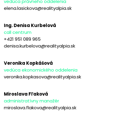
vedúca právneho oddelenia
elena.lasickova@realityalpia.sk
Ing. Denisa Kurbelová
call centrum
+421 951 089 965
denisa.kurbelova@realityalpia.sk
Veronika Kopkášová
vedúca ekonomického oddelenia
veronika.kopkasova@realityalpia.sk
Miroslava Fľaková
administratívny manažér
miroslava.flakova@realityalpia.sk