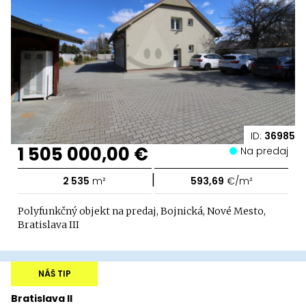
ID:
36985
1 505 000,00 €
Na predaj
|
2 535
m²
593,69
€/m²
Polyfunkčný objekt na predaj, Bojnická, Nové Mesto,
Bratislava III
NÁŠ TIP
Bratislava II