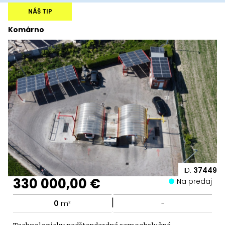
NÁŠ TIP
Komárno
ID:
37449
330 000,00 €
Na predaj
|
0
m²
-