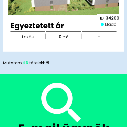
ID:
34200
Egyeztetett ár
Eladó
|
|
Lakás
0
m²
-
Mutatom
26
tételekből.