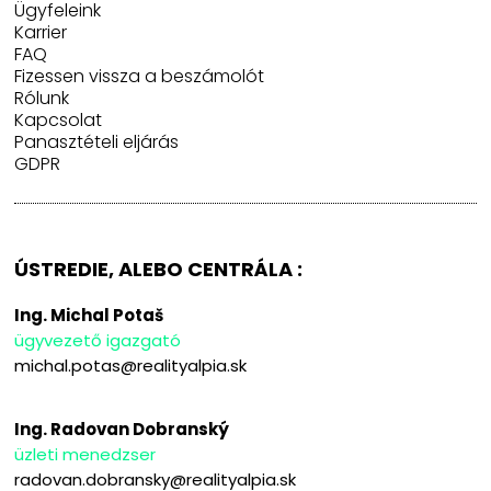
Ügyfeleink
Karrier
FAQ
Fizessen vissza a beszámolót
Rólunk
Kapcsolat
Panasztételi eljárás
GDPR
ÚSTREDIE, ALEBO CENTRÁLA :
Ing. Michal Potaš
ügyvezető igazgató
michal.potas@realityalpia.sk
Ing. Radovan Dobranský
üzleti menedzser
radovan.dobransky@realityalpia.sk