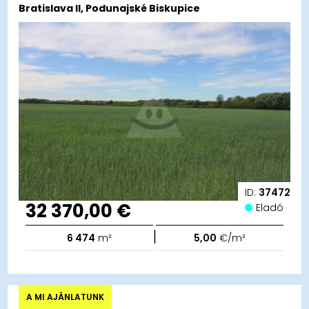
Bratislava II, Podunajské Biskupice
ID:
37472
32 370,00 €
Eladó
|
6 474
m²
5,00
€/m²
A MI AJÁNLATUNK