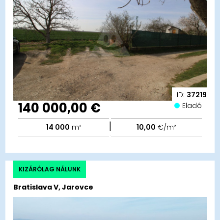
ID:
37219
140 000,00 €
Eladó
|
14 000
m²
10,00
€/m²
KIZÁRÓLAG NÁLUNK
Bratislava V, Jarovce