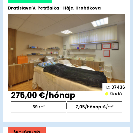
Bratislava V, Petržalka - Háje, Hrobákova
ID:
37436
275,00 €/hónap
Kiadó
|
39
m²
7,05/hónap
€/m²
ÁRCSÖKKENÉS