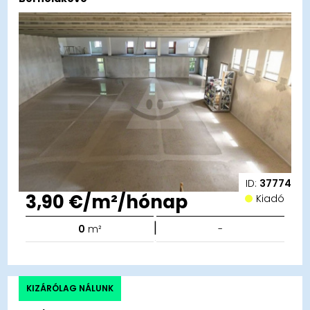
ID:
37774
3,90 €/m²/hónap
Kiadó
|
0
m²
-
KIZÁRÓLAG NÁLUNK