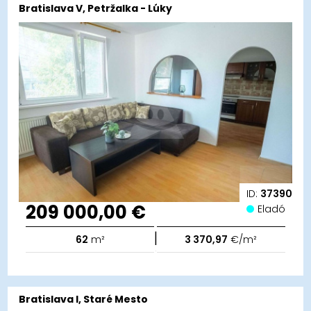
Bratislava V, Petržalka - Lúky
ID:
37390
209 000,00 €
Eladó
|
62
m²
3 370,97
€/m²
Bratislava I, Staré Mesto