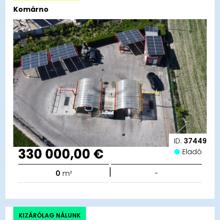
Komárno
ID:
37449
330 000,00 €
Eladó
|
0
m²
-
KIZÁRÓLAG NÁLUNK