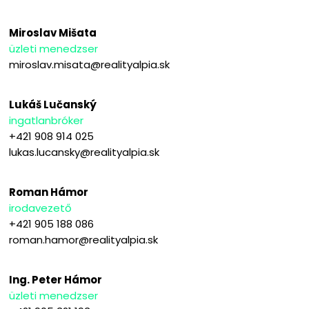
Miroslav Mišata
üzleti menedzser
miroslav.misata@realityalpia.sk
Lukáš Lučanský
ingatlanbróker
+421 908 914 025
lukas.lucansky@realityalpia.sk
Roman Hámor
irodavezető
+421 905 188 086
roman.hamor@realityalpia.sk
Ing. Peter Hámor
üzleti menedzser