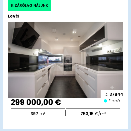
KIZÁRÓLAG NÁLUNK
Levél
ID:
37944
299 000,00 €
Eladó
|
397
m²
753,15
€/m²