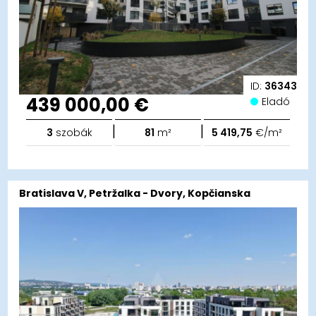
ID:
36343
439 000,00 €
Eladó
|
|
3
szobák
81
m²
5 419,75
€/m²
Bratislava V, Petržalka - Dvory, Kopčianska