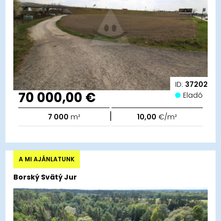
ID:
37202
70 000,00 €
Eladó
|
7 000
m²
10,00
€/m²
A MI AJÁNLATUNK
Borský Svätý Jur