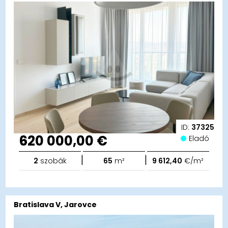
ID:
37325
620 000,00 €
Eladó
|
|
2
szobák
65
m²
9 612,40
€/m²
Bratislava V, Jarovce