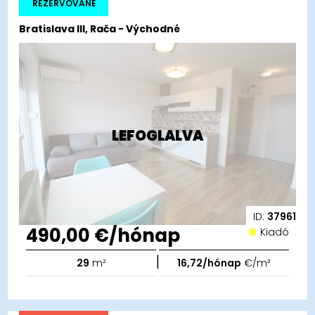
REZERVOVANÉ
Bratislava III, Rača - Východné
LEFOGLALVA
ID:
37961
490,00 €/hónap
Kiadó
|
29
m²
16,72/hónap
€/m²