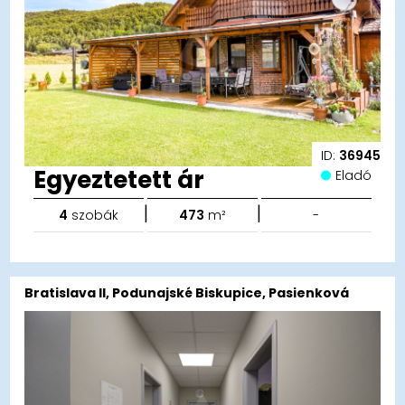
ID:
36945
Egyeztetett ár
Eladó
|
|
4
szobák
473
m²
-
Bratislava II, Podunajské Biskupice, Pasienková