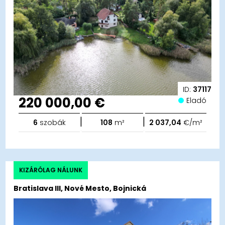
ID:
37117
220 000,00 €
Eladó
|
|
6
szobák
108
m²
2 037,04
€/m²
KIZÁRÓLAG NÁLUNK
Bratislava III, Nové Mesto, Bojnická