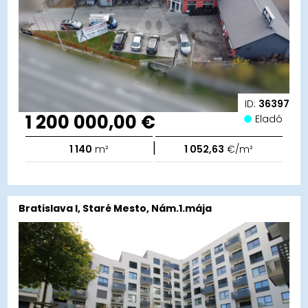
ID:
36397
1 200 000,00 €
Eladó
|
1 140
m²
1 052,63
€/m²
Bratislava I, Staré Mesto, Nám.1.mája