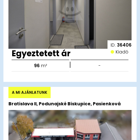
ID:
36406
Egyeztetett ár
Kiadó
|
96
m²
-
A MI AJÁNLATUNK
Bratislava II, Podunajské Biskupice, Pasienková