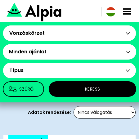
Vonzáskörzet
Minden ajánlat
Típus
SZŰRŐ
KERESS
Adatok rendezése: