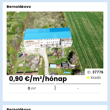
Bernolákovo
ID:
37776
0,90 €/m²/hónap
Kiadó
|
0
m²
-
Bernolákovo