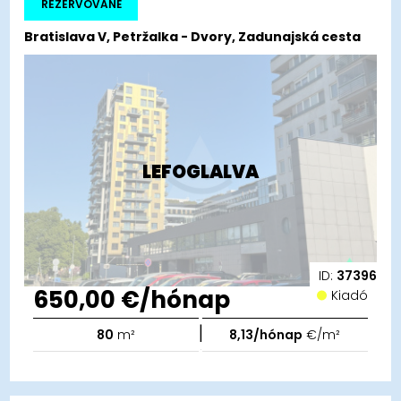
REZERVOVANÉ
Bratislava V, Petržalka - Dvory, Zadunajská cesta
LEFOGLALVA
ID:
37396
650,00 €/hónap
Kiadó
|
80
m²
8,13/hónap
€/m²