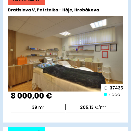
Bratislava V, Petržalka - Háje, Hrobákova
ID:
37435
8 000,00 €
Eladó
|
39
m²
205,13
€/m²