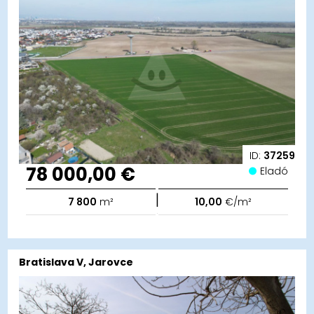
ID:
37259
78 000,00 €
Eladó
|
7 800
m²
10,00
€/m²
Bratislava V, Jarovce