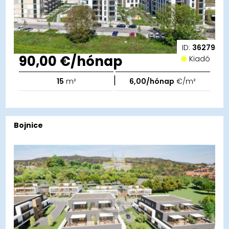
ID:
36279
90,00 €/hónap
Kiadó
|
15
m²
6,00/hónap
€/m²
Bojnice