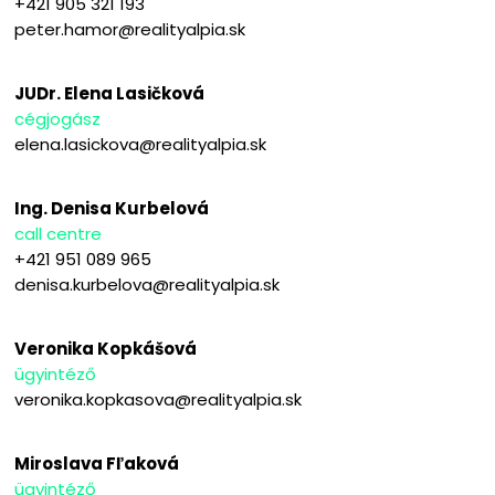
+421 905 321 193
peter.hamor@realityalpia.sk
JUDr. Elena Lasičková
cégjogász
elena.lasickova@realityalpia.sk
Ing. Denisa Kurbelová
call centre
+421 951 089 965
denisa.kurbelova@realityalpia.sk
Veronika Kopkášová
ügyintéző
veronika.kopkasova@realityalpia.sk
Miroslava Fľaková
ügyintéző