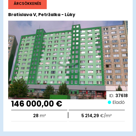
ÁRCSÖKKENÉS
Bratislava V, Petržalka - Lúky
ID:
37618
146 000,00 €
Eladó
|
28
m²
5 214,29
€/m²