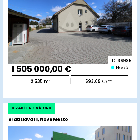
ID:
36985
1 505 000,00 €
Eladó
|
2 535
m²
593,69
€/m²
KIZÁRÓLAG NÁLUNK
Bratislava III, Nové Mesto