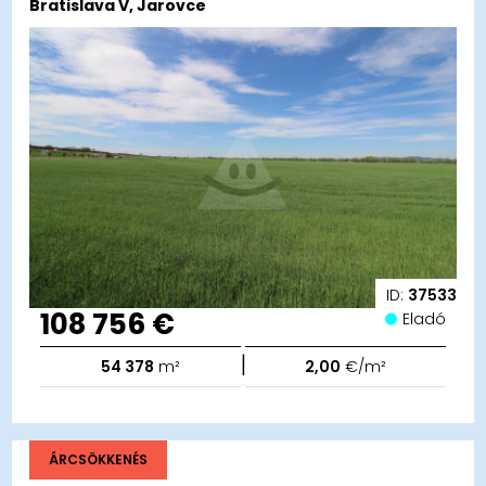
Bratislava V, Jarovce
ID:
37533
108 756 €
Eladó
|
54 378
m²
2,00
€/m²
ÁRCSÖKKENÉS