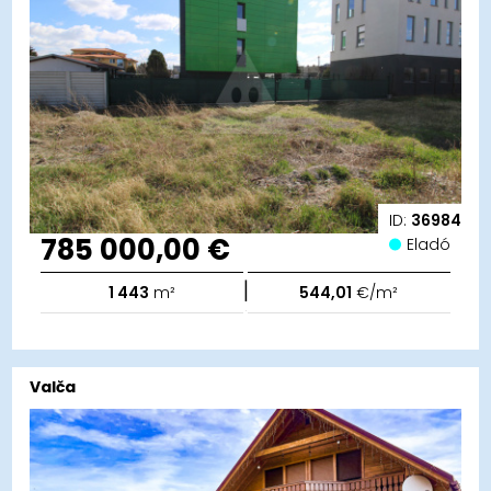
ID:
36984
785 000,00 €
Eladó
|
1 443
m²
544,01
€/m²
Valča